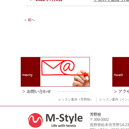
＜ 前へ
レッスン案内（芳野校）
レッスン案内（イン
芳野校
〒399-0002
長野県松本市芳野14-23