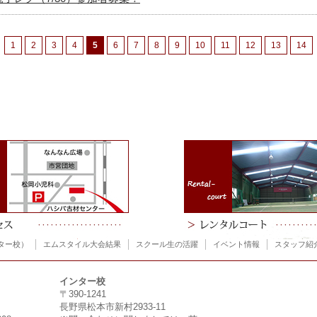
1
2
3
4
5
6
7
8
9
10
11
12
13
14
ター校）
エムスタイル大会結果
スクール生の活躍
イベント情報
スタッフ紹
インター校
〒390-1241
長野県松本市新村2933-11