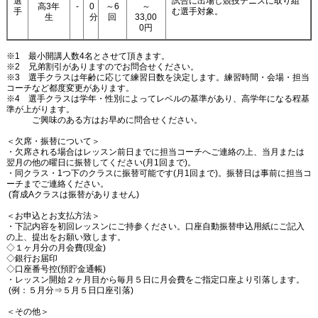
選
試合に出場し競技テニスに取り組
高3年
-
0
～6
～
手
む選手対象。
生
分
回
33,00
0円
※1 最小開講人数4名とさせて頂きます。
※2 兄弟割引がありますのでお問合せください。
※3 選手クラスは年齢に応じて練習日数を決定します。練習時間・会場・担当
コーチなど都度変更があります。
※4 選手クラスは学年・性別によってレベルの基準があり、高学年になる程基
準が上がります。
ご興味のある方はお早めに問合せください。
＜欠席・振替について＞
・欠席される場合はレッスン前日までに担当コーチへご連絡の上、当月または
翌月の他の曜日に振替してください(月1回まで)。
・同クラス・1つ下のクラスに振替可能です(月1回まで)。振替日は事前に担当コ
ーチまでご連絡ください。
(育成Aクラスは振替がありません)
＜お申込とお支払方法＞
・下記内容を初回レッスンにご持参ください。口座自動振替申込用紙にご記入
の上、提出をお願い致します。
◇１ヶ月分の月会費(現金)
◇銀行お届印
◇口座番号控(預貯金通帳)
・レッスン開始２ヶ月目から毎月５日に月会費をご指定口座より引落します。
(例：５月分⇒５月５日口座引落)
＜その他＞