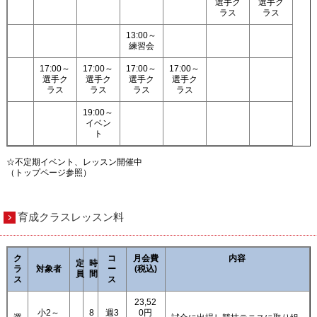
選手ク
選手ク
ラス
ラス
13:00～
練習会
17:00～
17:00～
17:00～
17:00～
選手ク
選手ク
選手ク
選手ク
ラス
ラス
ラス
ラス
19:00～
イベン
ト
☆不定期イベント、レッスン開催中
（トップページ参照）
育成クラスレッスン料
ク
コ
月会費
内容
定
時
ラ
対象者
ー
(税込)
員
間
ス
ス
23,52
小2～
8
週3
0円