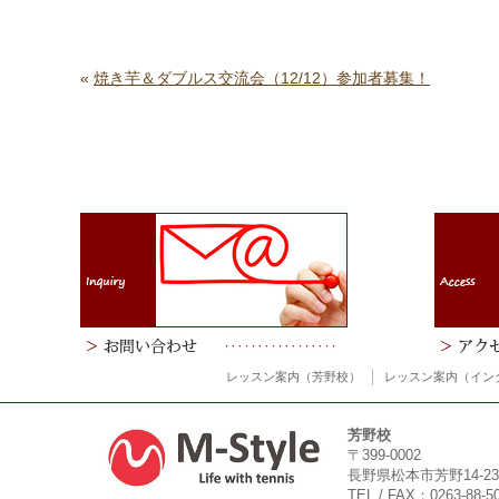
«
焼き芋＆ダブルス交流会（12/12）参加者募集！
レッスン案内（芳野校）
レッスン案内（イン
芳野校
〒399-0002
長野県松本市芳野14-23
TEL / FAX：0263-88-5