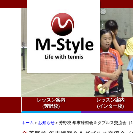
レッスン案内
レッスン案内
(芳野校)
(インター校)
ホーム
＞
お知らせ
＞芳野校 年末練習会＆ダブルス交流会（12