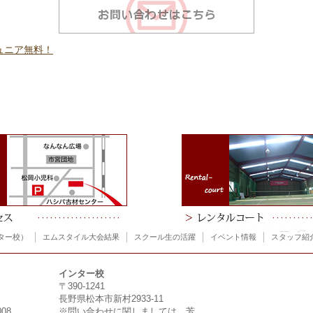
ジュニア無料！
ター校）
エムスタイル大会結果
スクール生の活躍
イベント情報
スタッフ紹
インター校
〒390-1241
長野県松本市新村2933-11
008
※問い合わせに関しましては、芳