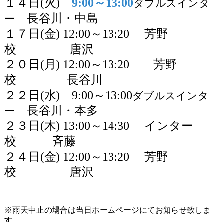
１４日
(
火
)
9:00
～
13:00
ダブルスインタ
長谷川
・中島
ー
１７日
(
金
) 12:00
～
13:20
芳野
校
唐沢
２０日
(
月
) 12:00
～
13:20
芳野
校 長谷川
２２日
(
水
)
9:00
～
13:00
ダブルスインタ
長谷川・本多
ー
２３日
(
木
) 13:00
～
14:30
インター
校 斉藤
２４日
(
金
) 12:00
～
13:20
芳野
校
唐沢
※雨天中止の場合は当日ホームページにてお知らせ致しま
す。