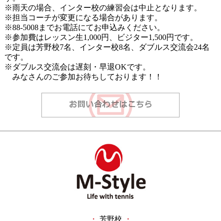
※雨天の場合、インター校の練習会は中止となります。
※担当コーチが変更になる場合があります。
※
88-5008
までお電話にてお申込みください。
※参加費はレッスン生
1,000
円、ビジター
1,500
円です。
※定員は芳野校
7
名、インター校
8
名、ダブルス交流会
24
名
です。
※ダブルス交流会は遅刻・早退
OK
です。
みなさんのご参加お待ちしております！！
・
芳野校
・