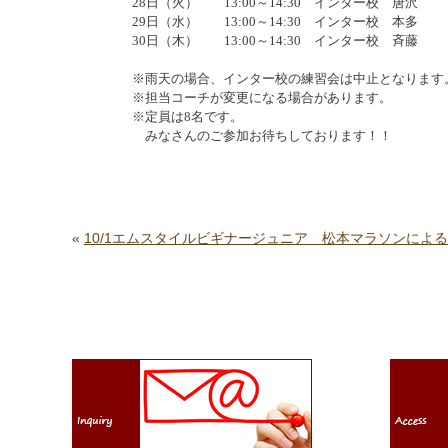
28
日（火）
13:00
～
14:30
インター校 唐沢
29
日（水）
13:00
～
14:30
インター校 本多
30
日（木）
13:00
～
14:30
インター校 斉藤
※雨天の場合、インター校の練習会は中止となります
※担当コーチが変更になる場合があります。
※定員は
8
名です。
みなさんのご参加お待ちしております！！
«
10/1エムスタイルビギナージュニア 松本マラソンによ