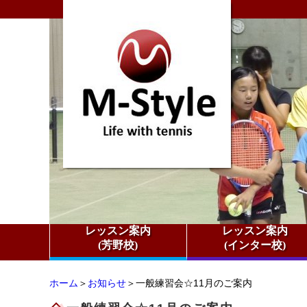
レッスン案内
レッスン案内
(芳野校)
(インター校)
ホーム
＞
お知らせ
＞一般練習会☆11月のご案内