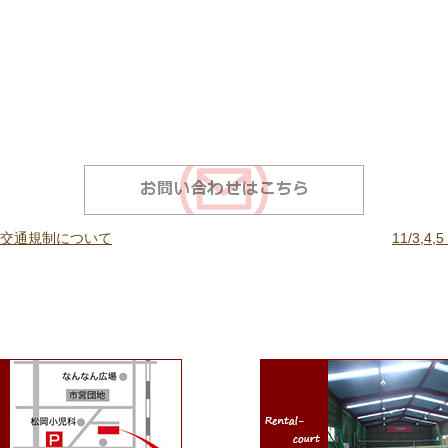
。
る交通規制について
11/3