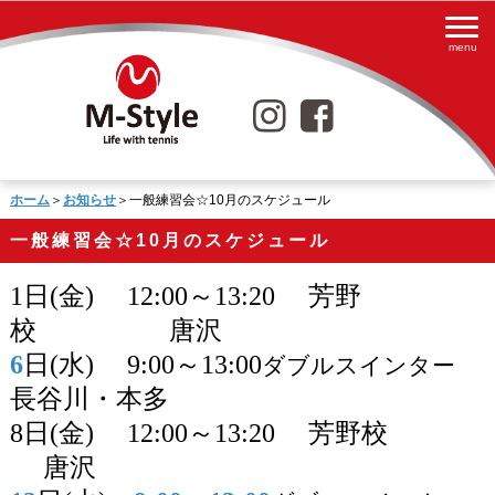
ホーム
＞
お知らせ
＞一般練習会☆10月のスケジュール
一般練習会☆10月のスケジュール
1
日
(
金
)
12:00
～
13:20
芳野
校 唐沢
6
日
(
水
)
9:00
～
13:00
ダブルスインター
長谷川・本多
8
日
(
金
)
12:00
～
13:20
芳野校
唐沢