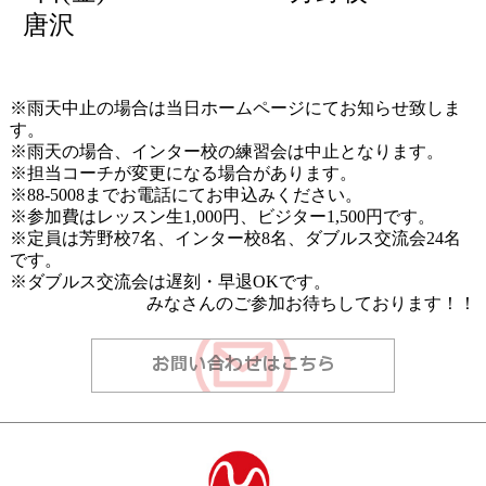
唐沢
※雨天中止の場合は当日ホームページにてお知らせ致しま
す。
※雨天の場合、インター校の練習会は中止となります。
※担当コーチが変更になる場合があります。
※
88-5008
までお電話にてお申込みください。
※参加費はレッスン生
1,000
円、ビジター
1,500
円です。
※定員は芳野校
7
名、インター校
8
名、ダブルス交流会
24
名
です。
※ダブルス交流会は遅刻・早退
OK
です。
みなさんのご参加お待ちしております！！