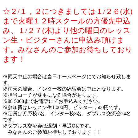
☆２/１，２につきましては１/２６(水)
まで火曜１２時スクールの方優先申込
み、１/２７(木)より他の曜日のレッス
ン生・ビジターさんに申込み頂けま
す。みなさんのご参加お待ちしており
ます！
※雨天中止の場合は当日ホームページにてお知らせ致しま
す。
※雨天の場合、インター校の練習会は中止となります。
※担当コーチが変更になる場合があります。
※
88-5008
までお電話にてお申込みください。
※参加費はレッスン生
1,000
円、ビジター
1,500
円です。
※定員は芳野校
7
名、インター校
8
名、ダブルス交流会
24
名
です。
※ダブルス交流会は遅刻・早退
OK
です。
みなさんのご参加お待ちしております！！