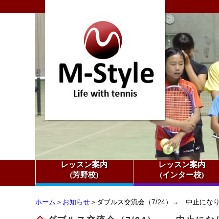
レッスン案内
レッスン案内
(芳野校)
(インター校)
ホーム
＞
お知らせ
＞ダブルス交流会（7/24）→ 中止にな