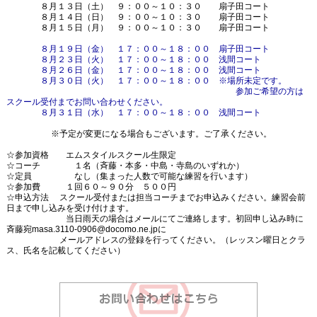
８月１３日（土） ９：００～１０：３０ 扇子田コート
８月１４日（日） ９：００～１０：３０ 扇子田コート
８月１５日（月） ９：００～１０：３０ 扇子田コート
８月１９日（金） １７：００～１８：００ 扇子田コート
８月２３日（火） １７：００～１８：００ 浅間コート
８月２６日（金） １７：００～１８：００ 浅間コート
８月３０日（火） １７：００～１８：００ ※場所未定です。
参加ご希望の方は
スクール受付までお問い合わせください。
８月３１日（水） １７：００～１８：００ 浅間コート
※予定が変更になる場合もございます。ご了承ください。
☆参加資格 エムスタイルスクール生限定
☆コーチ １名（斉藤・本多・中島・寺島のいずれか）
☆定員 なし（集まった人数で可能な練習を行います）
☆参加費 １回６０～９０分 ５００円
☆申込方法 スクール受付または担当コーチまでお申込みください。練習会前
日まで申し込みを受け付けます。
当日雨天の場合はメールにてご連絡します。初回申し込み時に
斉藤宛masa.3110-0906@docomo.ne.jpに
メールアドレスの登録を行ってください。（レッスン曜日とクラ
ス、氏名を記載してください）