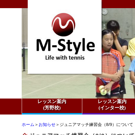
レッスン案内
レッスン案内
(芳野校)
(インター校)
ホーム
＞
お知らせ
＞ジュニアマッチ練習会（8/9）について