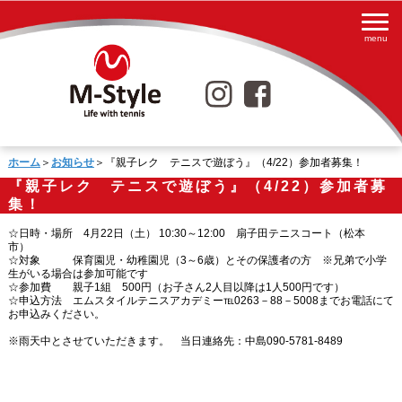
ホーム
＞
お知らせ
＞『親子レク テニスで遊ぼう』（4/22）参加者募集！
『親子レク テニスで遊ぼう』（4/22）参加者募
集！
☆日時・場所 4月22日（土） 10:30～12:00 扇子田テニスコート（松本
市）
☆対象 保育園児・幼稚園児（3～6歳）とその保護者の方 ※兄弟で小学
生がいる場合は参加可能です
☆参加費 親子1組 500円（お子さん2人目以降は1人500円です）
☆申込方法 エムスタイルテニスアカデミー℡0263－88－5008までお電話にて
お申込みください。
※雨天中とさせていただきます。 当日連絡先：中島090-5781-8489