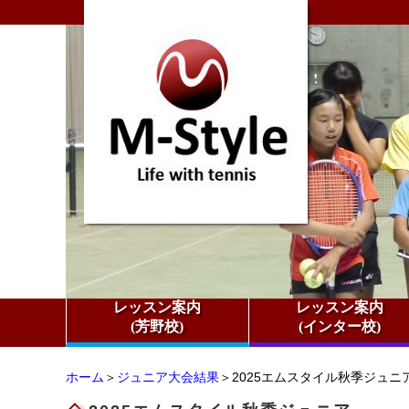
レッスン案内
レッスン案内
(芳野校)
(インター校)
ホーム
＞
ジュニア大会結果
＞2025エムスタイル秋季ジュニ