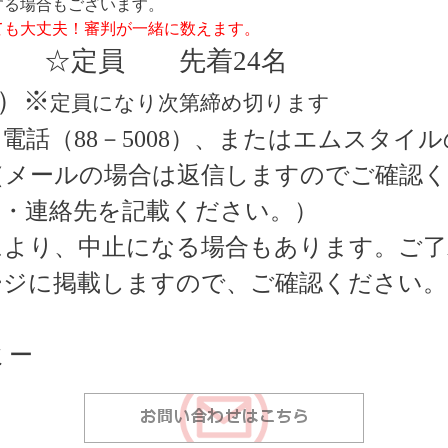
する場合もございます。
ても大丈夫！審判が一緒に数えます。
☆定員 先着
24
名
）※
定員になり次第締め切ります
お電話（
88
－
5008
）、またはエムスタイル
（メールの場合は返信しますのでご確認く
目・連絡先を記載ください。）
により、中止になる場合もあります。ご了
ージに掲載しますので、ご確認ください
ミー