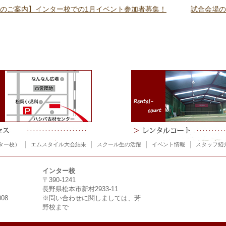
のご案内】インター校での1月イベント参加者募集！
試合会場の
ター校）
エムスタイル大会結果
スクール生の活躍
イベント情報
スタッフ紹
インター校
〒390-1241
長野県松本市新村2933-11
008
※問い合わせに関しましては、芳
野校まで