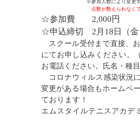
※参加人数により変更
点数が数えられなく
☆参加費
2,000
円 
☆申込締切
2
月
18
日（金
スクール受付まで直接、
にてお申し込みください。
お電話ください。氏名・種
コロナウィルス感染状況
変更がある場合もホームペ
ております！
エムスタイルテニスアカデ