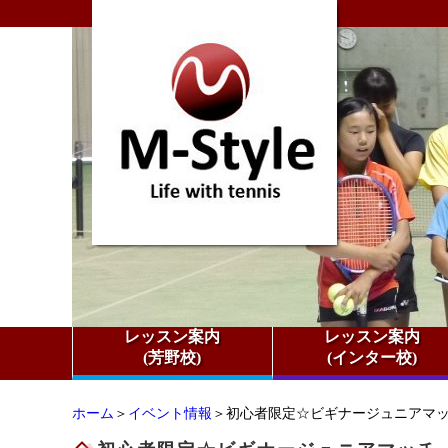
レッスン案内
レッスン案内
(芳野校)
(インター校)
ホーム
＞
イベント情報
＞初心者限定☆ビギナージュニアマッチ