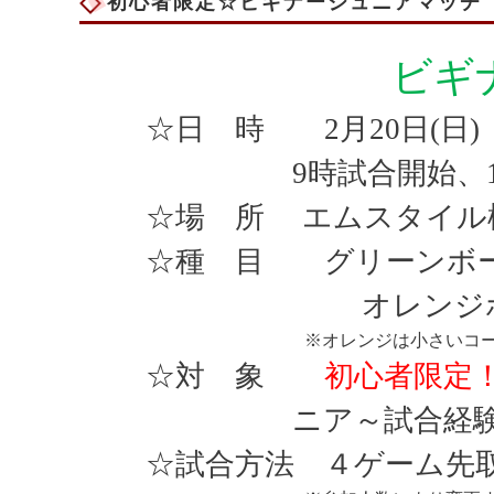
初心者限定☆ビギナージュニアマッチ（
ビギ
☆日 時
2
月
20
日
(
日
)
9
時試合開始、
☆場 所 エムスタイル
☆種 目 グリーンボ
オレンジボール
※オレンジは小さいコ
☆対 象
初心者限定
ニア～試合経
☆試合方法 ４ゲーム先