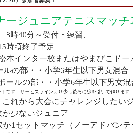
2/20）参加者募集！
ナージュニアテニスマッチ
8
時
40
分～受付・練習、
15
時頃終了予定
松本インター校またはやまびこドー
ールの部・・小学
6
年生以下男女混合
の部・・小学
6
年生以下男女混
ートです。サービスラインより少し後ろに線を引いて作ります
！
これから大会にチャレンジしたい
験が少ないジュニア
取か
1
セットマッチ（ノーアドバンテ