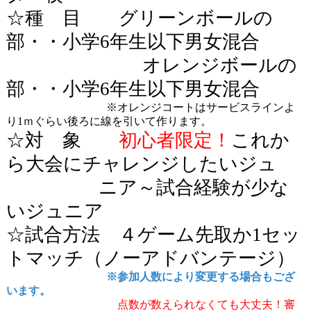
☆種 目 グリーンボールの
部・・小学
6
年生以下男女混合
オレンジボールの
部・・小学
6
年生以下男女混合
※オレンジコートはサービスラインよ
り
1
ｍぐらい後ろに線を引いて作ります。
☆対 象
初心者限定！
これか
ら大会にチャレンジしたいジュ
ニア～試合経験が少な
いジュニア
☆試合方法 ４ゲーム先取か
1
セッ
トマッチ（ノーアドバンテージ）
※参加人数により変更する場合もござ
います。
点数が数えられなくても大丈夫！審