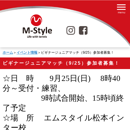
ホーム
＞
イベント情報
＞ビギナージュニアマッチ（9/25）参加者募集！
ビギナージュニアマッチ（9/25）参加者募集！
☆日 時 9月25
日
(
日
)
8
時
40
分～受付・練習、
9
時試合開始、
15
時頃終
了予定
☆場 所 エムスタイル松本イン
ター校