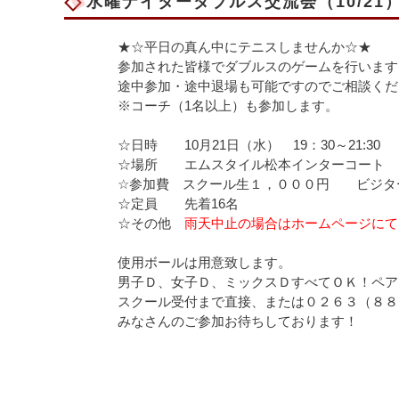
水曜ナイターダブルス交流会（10/21）1
★☆平日の真ん中にテニスしませんか☆★
参加された皆様でダブルスのゲームを行います
途中参加・途中退場も可能ですのでご相談くだ
※コーチ（1名以上）も参加します。
☆日時 10月21日（水） 19：30～21:30
☆場所 エムスタイル松本インターコート
☆参加費 スクール生１，０００円 ビジ
☆定員 先着16名
☆その他
雨天中止の場合はホームページにて
使用ボールは用意致します。
男子Ｄ、女子Ｄ、ミックスＤすべてＯＫ！ペア
スクール受付まで直接、または０２６３（８８
みなさんのご参加お待ちしております！