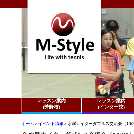
レッスン案内
レッスン案内
(芳野校)
(インター校)
ホーム
＞
イベント情報
＞水曜ナイターダブルス交流会（10/21