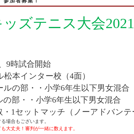
8）参加者募集！
キッズテニス大会
2021
、
9
時試合開始
ル松本インター校（
4
面）
ールの部・・小学
6
年生以下男女混合
ルの部・・小学
6
年生以下男女混合
取・
1
セットマッチ（ノーアドバンテ
する場合もございます。
ても大丈夫！審判が一緒に数えます。