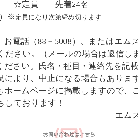
☆定員 先着
24
名
）※
定員になり次第締め切ります
、お電話（
88
－
5008
）、またはエム
ください。（メールの場合は返信し
ください。氏名・種目・連絡先を記
況により、中止になる場合もありま
もホームページに掲載しますので、
ちしております！
エム