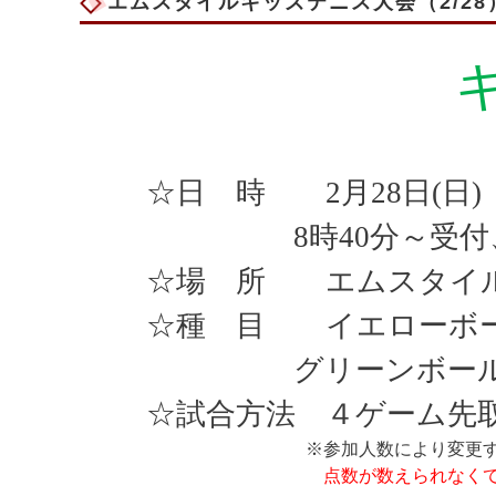
エムスタイルキッズテニス大会（2/2
☆日 時
2
月
28
日
(
日
)
8
時
40
分～受付
☆場 所 エムスタイ
☆種 目 イエローボ
グリーンボー
☆試合方法 ４ゲーム先
※参加人数により変更
点数が数えられなく