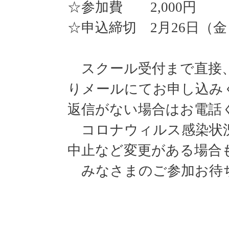
☆参加費
2,000
円 
☆申込締切
2
月
26
日（金
スクール受付まで直接
りメールにてお申し込み
返信がない場合はお電話
コロナウィルス感染状
中止など変更がある場合
みなさまのご参加お待