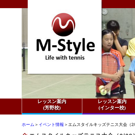
レッスン案内
レッスン案内
(芳野校)
(インター校)
ホーム
＞
イベント情報
＞エムスタイルキッズテニス大会（2/