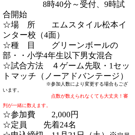
8
時
40
分～受付、
9
時試
合開始
☆場 所 エムスタイル松本イ
ンター校（
4
面）
☆種 目 グリーンボールの
部・・小学
4
年生以下男女混合
☆試合方法 ４ゲーム先取・
1
セッ
トマッチ（ノーアドバンテージ）
※参加人数により変更する場合もござ
います。
点数が数えられなくても大丈夫！審
判が一緒に数えます。
☆参加費
2,000
円
☆定員 先着
24
名
☆申込締切
11
月
21
日（土）※