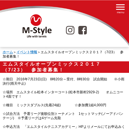
ホーム
＞
イベント情報
＞エムスタイルオープンミックス２０１７（7/23） 参
加者募集！
エムスタイルオープンミックス２０１７
（7/23） 参加者募集！
☆期日 2016年7月23日(日) 8時20分～受付、8時30分 試合開始 ※小雨
決行(雨天中止)
☆場所 エムスタイル松本インターコート(松本市新村2929-2) オムニコー
ト4面です！
☆種目 ミックスダブルス(先着24組) ☆参加費1組4,000円
☆試合方法 予選リーグ後順位別トーナメント 1セットマッチ(ノーアドバン
テージ) ※予選リーグは4ゲーム先取
☆申込方法 「エムスタイルテニスアカデミー」HPよりメールにてお申込みく