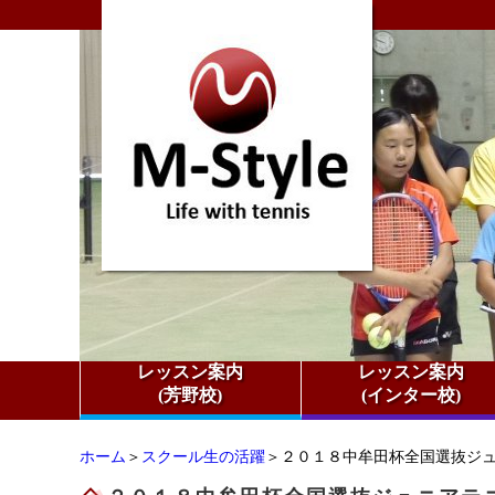
レッスン案内
レッスン案内
(芳野校)
(インター校)
ホーム
＞
スクール生の活躍
＞２０１８中牟田杯全国選抜ジ