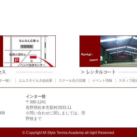
ター校）
エムスタイル大会結果
スクール生の活躍
イベント情報
スタッフ紹
インター校
〒390-1241
長野県松本市新村2933-11
008
※問い合わせに関しましては、芳
野校まで
© Copyright M-Style Tennis Academy all right Reserved.