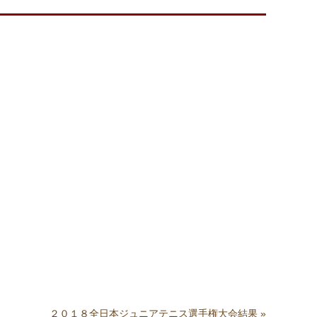
。
２０１８全日本ジュニアテニス選手権大会結果
»