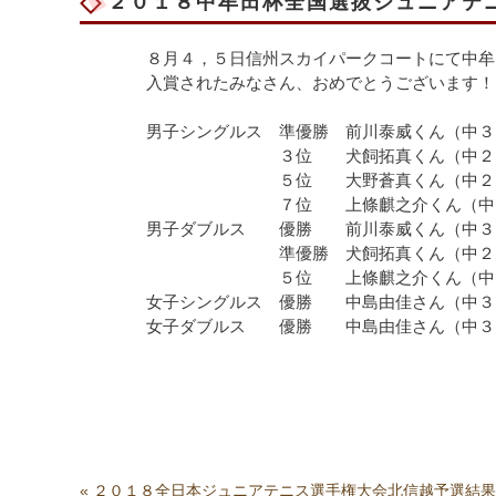
２０１８中牟田杯全国選抜ジュニアテ
８月４，５日信州スカイパークコートにて中牟
入賞されたみなさん、おめでとうございます！
男子シングルス 準優勝 前川泰威くん（中３
３位 犬飼拓真くん（中２） →
５位 大野蒼真くん（中２） →
７位 上條麒之介くん（中
男子ダブルス 優勝 前川泰威くん（中３）・
準優勝 犬飼拓真くん（中２）・大野
５位 上條麒之介くん（中２）・中村
女子シングルス 優勝 中島由佳さん（中３
女子ダブルス 優勝 中島由佳さん（中３）
«
２０１８全日本ジュニアテニス選手権大会北信越予選結果