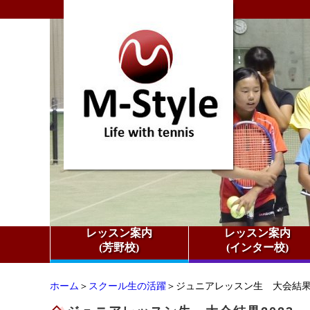
レッスン案内
レッスン案内
(芳野校)
(インター校)
ホーム
＞
スクール生の活躍
＞ジュニアレッスン生 大会結果2